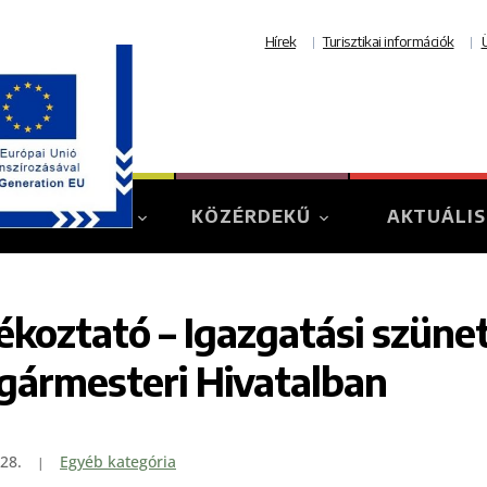
Hírek
Turisztikai információk
TURIZMUS
KÖZÉRDEKŰ
AKTUÁLIS
ékoztató – Igazgatási szüne
gármesteri Hivatalban
28.
Egyéb kategória