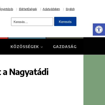
Ügyintézés
Elérhetőségek
Adatvédelem
English
Keresés:
Eszk
KÖZÖSSÉGEK
GAZDASÁG
t a Nagyatádi