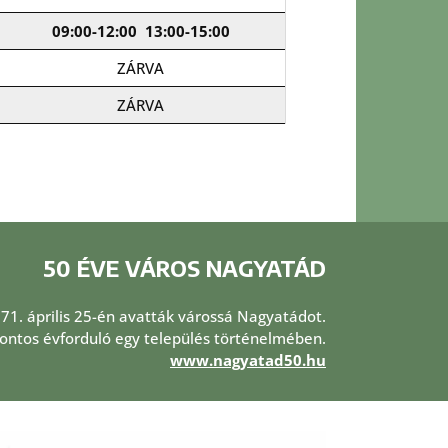
09:00-12:00
13:00-15:00
ZÁRVA
ZÁRVA
50 ÉVE VÁROS NAGYATÁD
971. április 25-én avatták várossá Nagyatádot.
 fontos évforduló egy település történelmében.
www.nagyatad50.hu