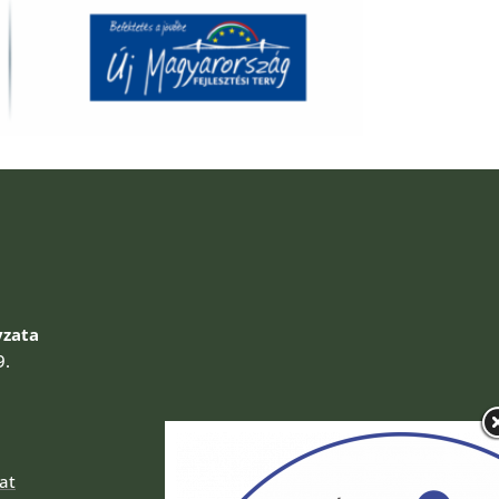
zata
9.
at