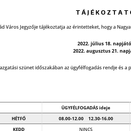
T Á J É K O Z T A T
d Város Jegyzője tájékoztatja az érintetteket, hogy a Nagy
2022. július 18. napjátó
2022. augusztus 21. napj
gazgatási szünet időszakában az ügyfélfogadás rendje és a p
ÜGYFÉLFOGADÁS
ideje
HÉTFŐ
08.00-12.00
12.30-16.00
KEDD
NINCS