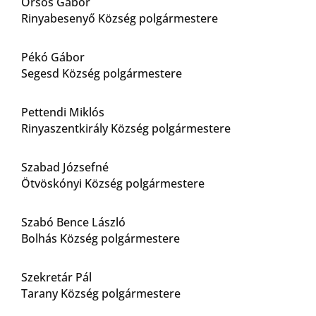
Orsós Gábor
Rinyabesenyő Község polgármestere
Pékó Gábor
Segesd Község polgármestere
Pettendi Miklós
Rinyaszentkirály Község polgármestere
Szabad Józsefné
Ötvöskónyi Község polgármestere
Szabó Bence László
Bolhás Község polgármestere
Szekretár Pál
Tarany Község polgármestere