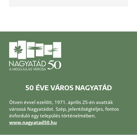
50 ÉVE VÁROS NAGYATÁD
Ötven évvel ezelőtt, 1971. április 25-én avatták
várossá Nagyatádot. Szép, jelentőségteljes, fontos
évforduló egy település történelmében.
www.nagyatad50.hu