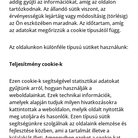
addig gyűjti az információkat, amíg az oldalon
tartózkodnak. Az állandó sütik viszont, az
érvényességük lejártáig vagy módosításig (törlésig)
az Ön eszközében maradnak. Az időtartam, amíg
az adatokat megőrizzük a cookie típusától függ.
Az oldalunkon különféle típusú sütiket használunk:
Teljesítmény cookie-k
Ezen cookie-k segítségével statisztikai adatokat
gyűjtünk arról, hogyan használják a
weboldalainkat. Ezek technikai információk,
amelyek alapján tudjuk milyen hivatkozásokra
kattintottak a weboldalon, melyik oldalt nyitották
meg utoljára és hasonlók. Ezen típusú sütik
segítségünkre szolgálnak az oldalaink elemzése és
fejlesztése közben, ami a tartalmát illetve a
külalakját illeti. Amennyiben ezeket a cookie-kat