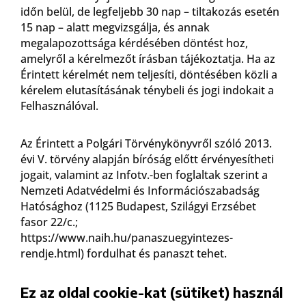
időn belül, de legfeljebb 30 nap – tiltakozás esetén
15 nap – alatt megvizsgálja, és annak
megalapozottsága kérdésében döntést hoz,
amelyről a kérelmezőt írásban tájékoztatja. Ha az
Érintett kérelmét nem teljesíti, döntésében közli a
kérelem elutasításának ténybeli és jogi indokait a
Felhasználóval.
Az Érintett a Polgári Törvénykönyvről szóló 2013.
évi V. törvény alapján bíróság előtt érvényesítheti
jogait, valamint az Infotv.-ben foglaltak szerint a
Nemzeti Adatvédelmi és Információszabadság
Hatósághoz (1125 Budapest, Szilágyi Erzsébet
fasor 22/c.;
https://www.naih.hu/panaszuegyintezes-
rendje.html) fordulhat és panaszt tehet.
Ez az oldal cookie-kat (sütiket) használ