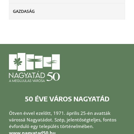
GAZDASÁG
50 ÉVE VÁROS NAGYATÁD
Ötven évvel ezelőtt, 1971. április 25-én avatták
várossá Nagyatádot. Szép, jelentőségteljes, fontos
évforduló egy település történelmében.
www.nagyatad50.hu