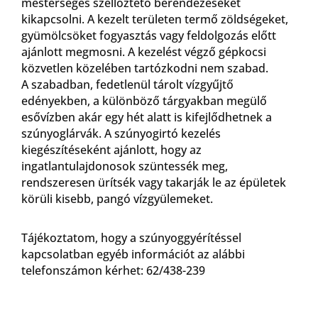
mesterséges szellőztető berendezéseket
kikapcsolni. A kezelt területen termő zöldségeket,
gyümölcsöket fogyasztás vagy feldolgozás előtt
ajánlott megmosni. A kezelést végző gépkocsi
közvetlen közelében tartózkodni nem szabad.
A szabadban, fedetlenül tárolt vízgyűjtő
edényekben, a különböző tárgyakban megülő
esővízben akár egy hét alatt is kifejlődhetnek a
szúnyoglárvák. A szúnyogirtó kezelés
kiegészítéseként ajánlott, hogy az
ingatlantulajdonosok szüntessék meg,
rendszeresen ürítsék vagy takarják le az épületek
körüli kisebb, pangó vízgyülemeket.
Tájékoztatom, hogy a szúnyoggyérítéssel
kapcsolatban egyéb információt az alábbi
telefonszámon kérhet: 62/438-239