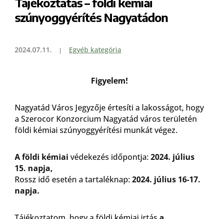
Tájékoztatás – földi kémiai
szúnyoggyérítés Nagyatádon
2024.07.11.
Egyéb kategória
Figyelem!
Nagyatád Város Jegyzője értesíti a lakosságot, hogy
a Szerocor Konzorcium Nagyatád város területén
földi kémiai szúnyoggyérítési munkát végez.
A földi kémiai
védekezés időpontja:
2024. július
15. napja,
Rossz idő esetén a tartaléknap:
2024. július 16-17.
napja.
Tájékoztatom, hogy a földi kémiai irtás
a