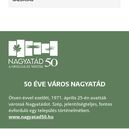
50 ÉVE VÁROS NAGYATÁD
Ötven évvel ezelőtt, 1971. április 25-én avatták
várossá Nagyatádot. Szép, jelentőségteljes, fontos
évforduló egy település történelmében.
www.nagyatad50.hu