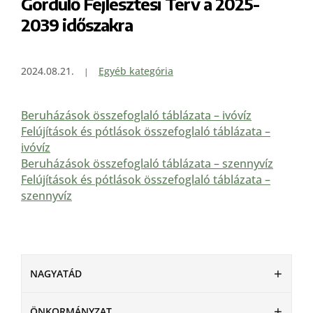
Gördülő Fejlesztési Terv a 2025-
2039 időszakra
2024.08.21.
Egyéb kategória
Beruházások összefoglaló táblázata – ivóvíz
Felújítások és pótlások összefoglaló táblázata –
ivóvíz
Beruházások összefoglaló táblázata – szennyvíz
Felújítások és pótlások összefoglaló táblázata –
szennyvíz
NAGYATÁD
ÖNKORMÁNYZAT