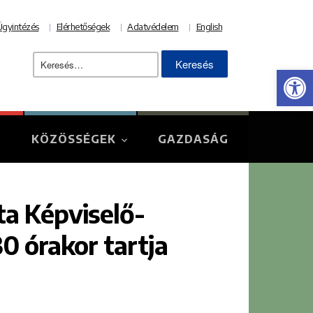
Ügyintézés
Elérhetőségek
Adatvédelem
English
Keresés:
Eszk
KÖZÖSSÉGEK
GAZDASÁG
a Képviselő-
30 órakor tartja