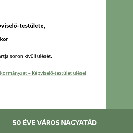
iselő-testülete,
akor
tja soron kívüli ülését.
kormányzat – Képviselő-testület ülései
50 ÉVE VÁROS NAGYATÁD