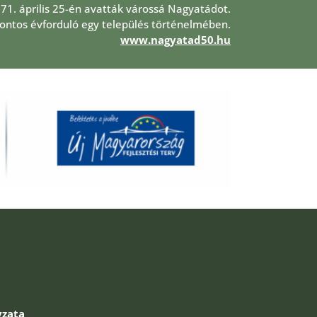
971. április 25-én avatták várossá Nagyatádot.
 fontos évforduló egy település történelmében.
www.nagyatad50.hu
zata