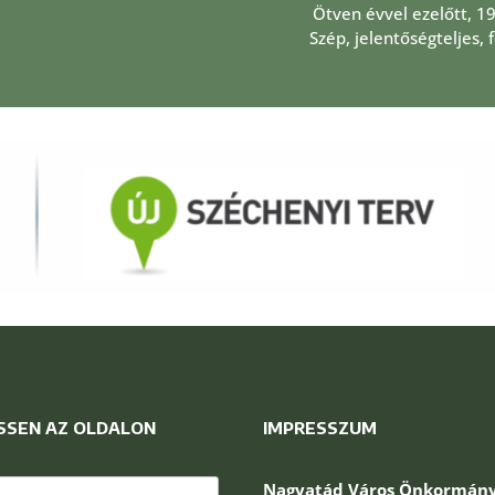
Ötven évvel ezelőtt, 1
Szép, jelentőségteljes,
SSEN AZ OLDALON
IMPRESSZUM
és:
Nagyatád Város Önkormány