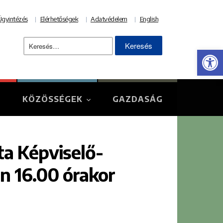
Ügyintézés
Elérhetőségek
Adatvédelem
English
Keresés:
Eszk
KÖZÖSSÉGEK
GAZDASÁG
a Képviselő-
n 16.00 órakor