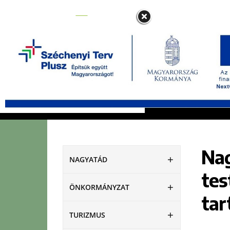
NAGYATÁD
ÖNKORMÁNYZAT
Nag
NAGYATÁD
tes
ÖNKORMÁNYZAT
tar
TURIZMUS