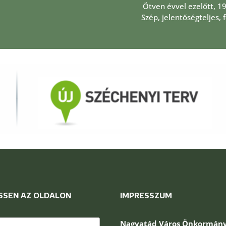
Ötven évvel ezelőtt, 1
Szép, jelentőségteljes,
SSEN AZ OLDALON
IMPRESSZUM
és:
Nagyatád Város Önkormány