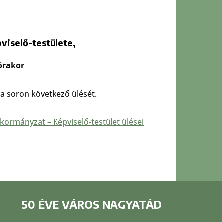
iselő-testülete,
órakor
ja soron következő ülését.
kormányzat – Képviselő-testület ülései
50 ÉVE VÁROS NAGYATÁD