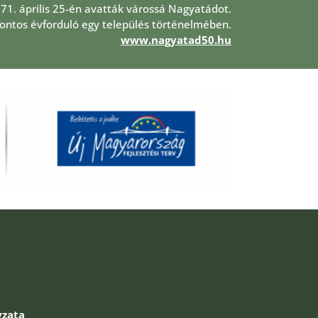
971. április 25-én avatták várossá Nagyatádot.
 fontos évforduló egy település történelmében.
www.nagyatad50.hu
zata