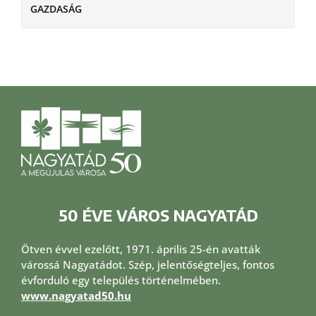
GAZDASÁG
50 ÉVE VÁROS NAGYATÁD
Ötven évvel ezelőtt, 1971. április 25-én avatták
várossá Nagyatádot. Szép, jelentőségteljes, fontos
évforduló egy település történelmében.
www.nagyatad50.hu