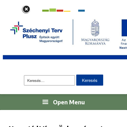
Eszk
Hírek
Turisztikai információk
Ügyintézés
Elérhetőségek
Adatvédelem
English
Keresés:
Open Menu