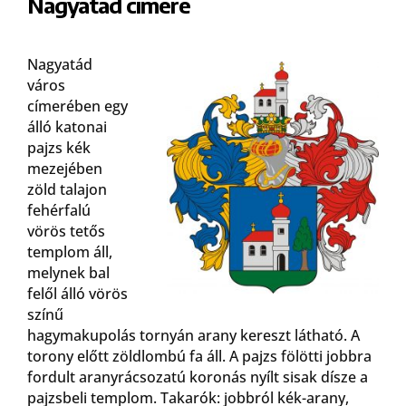
Nagyatád címere
Nagyatád
város
címerében egy
álló katonai
pajzs kék
mezejében
zöld talajon
fehérfalú
vörös tetős
templom áll,
melynek bal
felől álló vörös
színű
hagymakupolás tornyán arany kereszt látható. A
torony előtt zöldlombú fa áll. A pajzs fölötti jobbra
fordult aranyrácsozatú koronás nyílt sisak dísze a
pajzsbeli templom. Takarók: jobbról kék-arany,