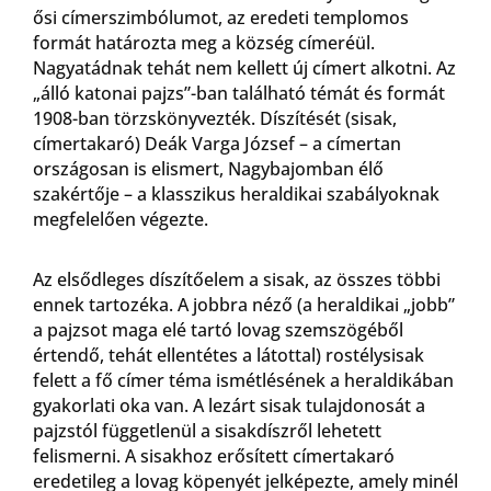
ősi címerszimbólumot, az eredeti templomos
formát határozta meg a község címeréül.
Nagyatádnak tehát nem kellett új címert alkotni. Az
„álló katonai pajzs”-ban található témát és formát
1908-ban törzskönyvezték. Díszítését (sisak,
címertakaró) Deák Varga József – a címertan
országosan is elismert, Nagybajomban élő
szakértője – a klasszikus heraldikai szabályoknak
megfelelően végezte.
Az elsődleges díszítőelem a sisak, az összes többi
ennek tartozéka. A jobbra néző (a heraldikai „jobb”
a pajzsot maga elé tartó lovag szemszögéből
értendő, tehát ellentétes a látottal) rostélysisak
felett a fő címer téma ismétlésének a heraldikában
gyakorlati oka van. A lezárt sisak tulajdonosát a
pajzstól függetlenül a sisakdíszről lehetett
felismerni. A sisakhoz erősített címertakaró
eredetileg a lovag köpenyét jelképezte, amely minél