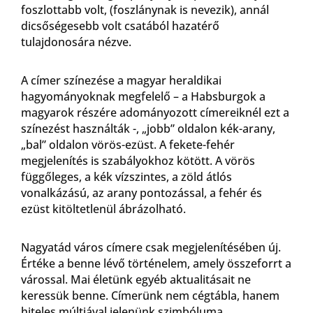
foszlottabb volt, (foszlánynak is nevezik), annál
dicsőségesebb volt csatából hazatérő
tulajdonosára nézve.
A címer színezése a magyar heraldikai
hagyományoknak megfelelő – a Habsburgok a
magyarok részére adományozott címereiknél ezt a
színezést használták -, „jobb” oldalon kék-arany,
„bal” oldalon vörös-ezüst. A fekete-fehér
megjelenítés is szabályokhoz kötött. A vörös
függőleges, a kék vízszintes, a zöld átlós
vonalkázású, az arany pontozással, a fehér és
ezüst kitöltetlenül ábrázolható.
Nagyatád város címere csak megjelenítésében új.
Értéke a benne lévő történelem, amely összeforrt a
várossal. Mai életünk egyéb aktualitásait ne
keressük benne. Címerünk nem cégtábla, hanem
hiteles múltjával jelenünk szimbóluma.