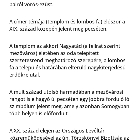
balról vörös-ezüst.
A címer témája (templom és lombos fa) először a
XIX. század közepén jelent meg pecséten.
A templom az akkori Nagyatád (a felirat szerint
mezőváros) életében az oda telepített
szerzetesrend meghatározó szerepére, a lombos
fa a település határában elterülő nagykiterjedésű
erdőkre utal.
A múlt század utolsó harmadában a mezővárosi
rangot is elhagyó új pecséten egy jobbra forduló ló
szimbólum jelent meg, amely azonban Somogyban
több helyen is előfordult.
A XX. század elején az Országos Levéltár
közreműködésével az ún. Törzskönyvi Bizottság az