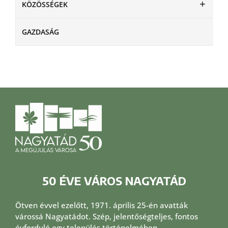
KÖZÖSSÉGEK
GAZDASÁG
50 ÉVE VÁROS NAGYATÁD
Ötven évvel ezelőtt, 1971. április 25-én avatták
várossá Nagyatádot. Szép, jelentőségteljes, fontos
évforduló egy település történelmében.