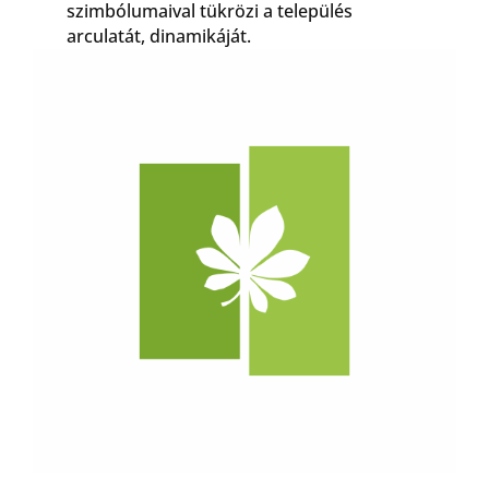
szimbólumaival tükrözi a település
arculatát, dinamikáját.