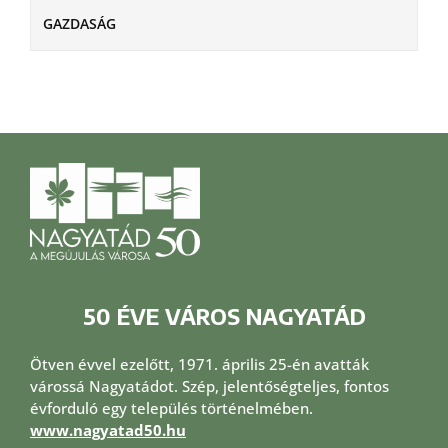
GAZDASÁG
50 ÉVE VÁROS NAGYATÁD
Ötven évvel ezelőtt, 1971. április 25-én avatták
várossá Nagyatádot. Szép, jelentőségteljes, fontos
évforduló egy település történelmében.
www.nagyatad50.hu