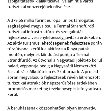
szolgáltatások kialakításával, valamint a város
turisztikai vonzerejének növelése.
A 379,65 millió forint európai uniós támogatás
segítségével megvalósul a Termál Strandfürdő
turisztikai infrastruktúra- és szolgáltatás
fejlesztése a versenyképesség javítása érdekében.
Az aktív turizmus lehetőségeinek fejlesztése során
túraútvonal kerül kialakításra a Rinya-patak
mentén, melynek kiindulási pontja a Termál
Strandfürdő. Az útvonal a Nagyatádi Jóléti-tó körül
halad, végpontja pedig a Nagyatádi Nemzetközi
Faszobrász Alkotótelep és Szoborpark. A projekt
során megvalósuló fejlesztések révén létrehozott
turisztikai attrakciók népszerűsítése érdekében
promóciós marketing tevékenység is lefolytatásra
kerül.
A beruházásnak köszönhetően olyan innovatív,