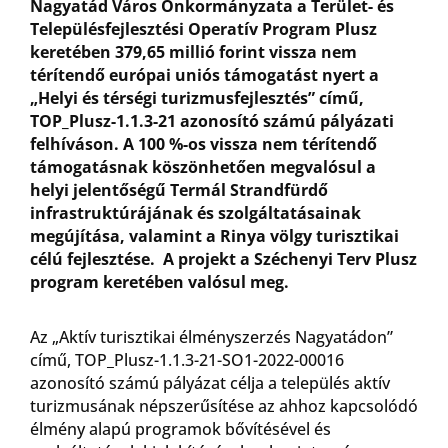
Nagyatád Város Önkormányzata a Terület- és
Településfejlesztési Operatív Program Plusz
keretében 379,65 millió forint vissza nem
térítendő európai uniós támogatást nyert a
„Helyi és térségi turizmusfejlesztés” című,
TOP_Plusz-1.1.3-21 azonosító számú pályázati
felhíváson. A 100 %-os vissza nem térítendő
támogatásnak köszönhetően megvalósul a
helyi jelentőségű Termál Strandfürdő
infrastruktúrájának és szolgáltatásainak
megújítása, valamint a Rinya völgy turisztikai
célú fejlesztése. A projekt a Széchenyi Terv Plusz
program keretében valósul meg.
Az „Aktív turisztikai élményszerzés Nagyatádon”
című, TOP_Plusz-1.1.3-21-SO1-2022-00016
azonosító számú pályázat célja a település aktív
turizmusának népszerűsítése az ahhoz kapcsolódó
élmény alapú programok bővítésével és