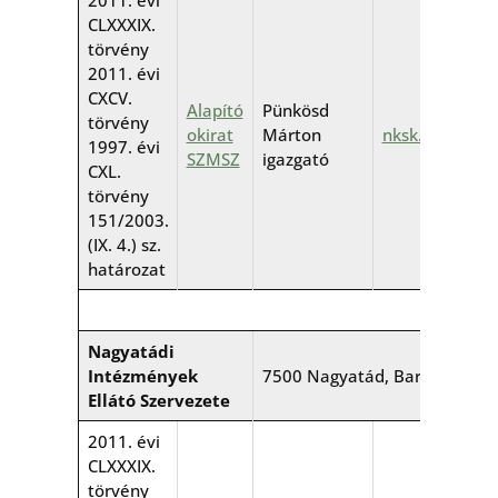
2011. évi
CLXXXIX.
törvény
2011. évi
CXCV.
Alapító
Pünkösd
törvény
okirat
Márton
nksk.hu
1997. évi
SZMSZ
igazgató
CXL.
törvény
151/2003.
(IX. 4.) sz.
határozat
Nagyatádi
Intézmények
7500 Nagyatád, Baross G. u. 4
Ellátó Szervezete
2011. évi
CLXXXIX.
törvény