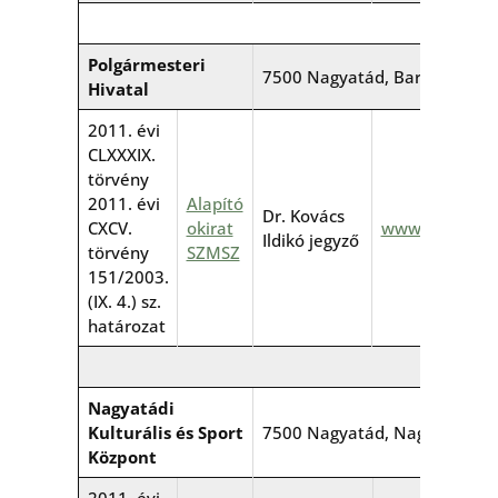
Polgármesteri
7500 Nagyatád, Baross G. u. 9
Hivatal
2011. évi
CLXXXIX.
törvény
2011. évi
Alapító
Dr. Kovács
CXCV.
okirat
www.nagyatad
Ildikó jegyző
törvény
SZMSZ
151/2003.
(IX. 4.) sz.
határozat
Nagyatádi
Kulturális és Sport
7500 Nagyatád, Nagy Imre tér
Központ