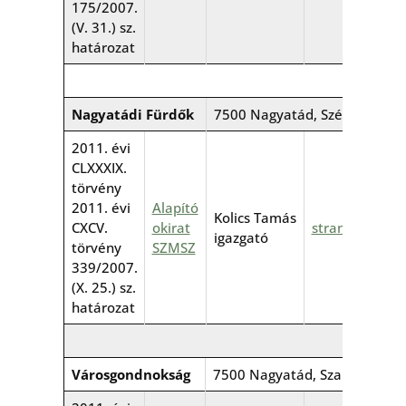
175/2007.
(V. 31.) sz.
határozat
Nagyatádi Fürdők
7500 Nagyatád, Széchenyi tér
2011. évi
CLXXXIX.
törvény
2011. évi
Alapító
Kolics Tamás
CXCV.
okirat
strand.nagyat
igazgató
törvény
SZMSZ
339/2007.
(X. 25.) sz.
határozat
Városgondnokság
7500 Nagyatád, Szabadság u. 