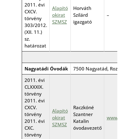
2011. évi
Alapító
Horváth
CXCV.
okirat
Szilárd
–
törvény
SZMSZ
igazgató
303/2012.
(XII. 11.)
sz.
határozat
Nagyatádi Óvodák
7500 Nagyatád, Rozsnyói u. 2
2011. évi
CLXXXIX.
törvény
2011. évi
CXCV.
Raczkóné
Alapító
törvény
Szantner
okirat
www.novik.hu
2011. évi
Katalin
SZMSZ
CXC.
óvodavezető
törvény