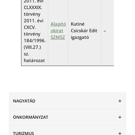
2011. évi
CLXXXIX.
törvény
2011. évi
Alapító
Kutiné
CXCV.
okirat
Csicskár Edit
–
törvény
SZMSZ
igazgató
184/1996.
(VIII.27.)
sz.
határozat
NAGYATÁD
ÖNKORMÁNYZAT
TURIZMUS