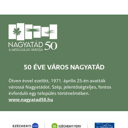
50 ÉVE VÁROS NAGYATÁD
Ötven évvel ezelőtt, 1971. április 25-én avatták
várossá Nagyatádot. Szép, jelentőségteljes, fontos
évforduló egy település történelmében.
www.nagyatad50.hu