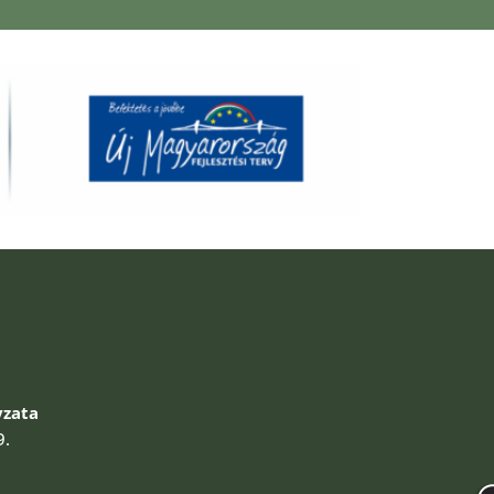
zata
9.