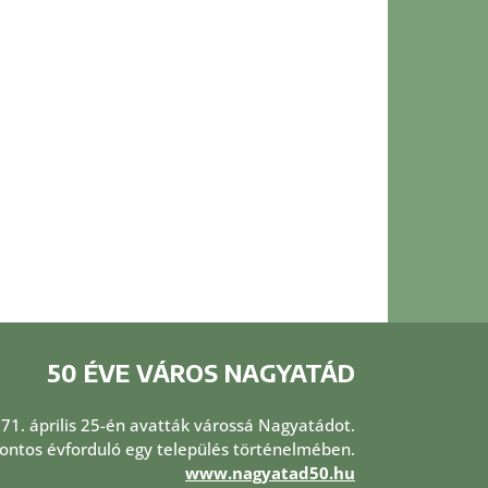
50 ÉVE VÁROS NAGYATÁD
971. április 25-én avatták várossá Nagyatádot.
 fontos évforduló egy település történelmében.
www.nagyatad50.hu