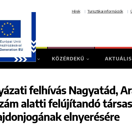
Hírek
Turisztikai információk
TURIZMUS
KÖZÉRDEKŰ
AKTUÁLIS
yázati felhívás Nagyatád, Ara
szám alatti felújítandó társa
ajdonjogának elnyerésére