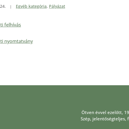
24.
Egyéb kategória
,
Pályázat
ti felhívás
ati nyomtatvány
Ötven évvel ezelőtt, 1
Szép, jelentőségteljes,