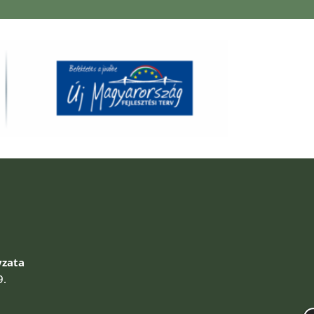
zata
9.