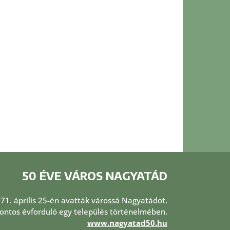
50 ÉVE VÁROS NAGYATÁD
971. április 25-én avatták várossá Nagyatádot.
 fontos évforduló egy település történelmében.
www.nagyatad50.hu