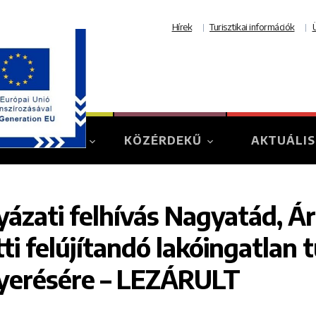
Hírek
Turisztikai információk
TURIZMUS
KÖZÉRDEKŰ
AKTUÁLIS
yázati felhívás Nagyatád, Á
tti felújítandó lakóingatlan
yerésére – LEZÁRULT