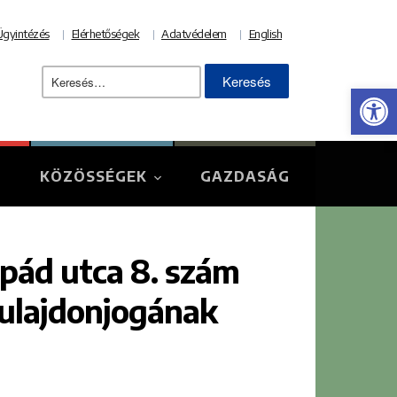
Ügyintézés
Elérhetőségek
Adatvédelem
English
Keresés:
Eszk
KÖZÖSSÉGEK
GAZDASÁG
rpád utca 8. szám
 tulajdonjogának