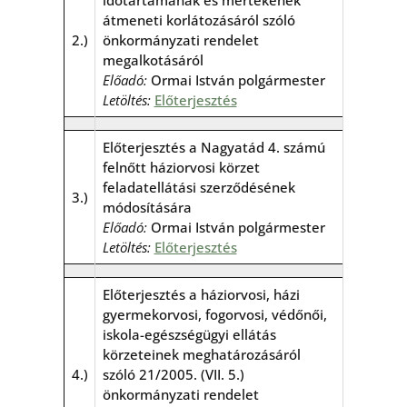
időtartamának és mértékének
átmeneti korlátozásáról szóló
2.)
önkormányzati rendelet
megalkotásáról
Előadó:
Ormai István polgármester
Letöltés:
Előterjesztés
Előterjesztés a Nagyatád 4. számú
felnőtt háziorvosi körzet
feladatellátási szerződésének
3.)
módosítására
Előadó:
Ormai István polgármester
Letöltés:
Előterjesztés
Előterjesztés a háziorvosi, házi
gyermekorvosi, fogorvosi, védőnői,
iskola-egészségügyi ellátás
körzeteinek meghatározásáról
4.)
szóló 21/2005. (VII. 5.)
önkormányzati rendelet