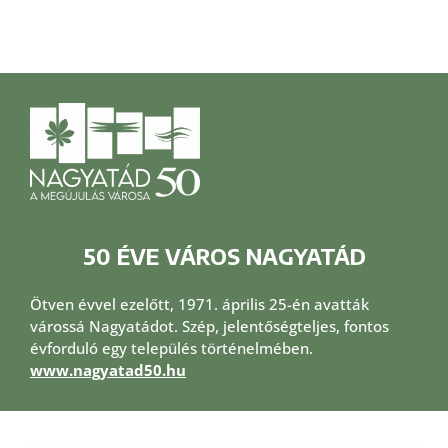
50 ÉVE VÁROS NAGYATÁD
Ötven évvel ezelőtt, 1971. április 25-én avatták
várossá Nagyatádot. Szép, jelentőségteljes, fontos
évforduló egy település történelmében.
www.nagyatad50.hu