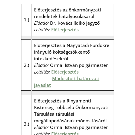
Előterjesztés az önkormányzati
rendeletek hatályosulásáról
1.)
Előadó:
Dr. Kovács Ildikó jegyző
Letöltés:
Előterjesztés
Előterjesztés a Nagyatádi Fürdőkre
irányuló költségcsökkentő
intézkedésekről
2.)
Előadó:
Ormai István polgármester
Letöltés:
Előterjesztés
Módosított határozati
javaslat
Előterjesztés a Rinyamenti
Kistérség Többcélú Önkormányzati
Társulása társulási
megállapodásának módosításáról
3.)
Előadó:
Ormai István polgármester
Letöltés:
Előterjesztés