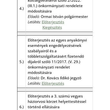
költségvetéséről szóló 2/2022.
(III.1.) önkormányzati rendelete
4.)
módosítására
Előadó:
Ormai István polgármester
Letöltés:
Előterjesztés
Kiegészítés
Előterjesztés az egyes anyakönyvi
események engedélyezésének
szabályairól és a
többletszolgáltatásért fizetendő
5.)
díjakról szóló 11/2017. (V. 29.)
önkormányzati rendelet
módosítására
Előadó:
Dr. Kovács Ildikó jegyző
Letöltés:
Előterjesztés
Előterjesztés a 3. számú vegyes
háziorvosi körzet helyettesítéssel
6.)
történő ellátására